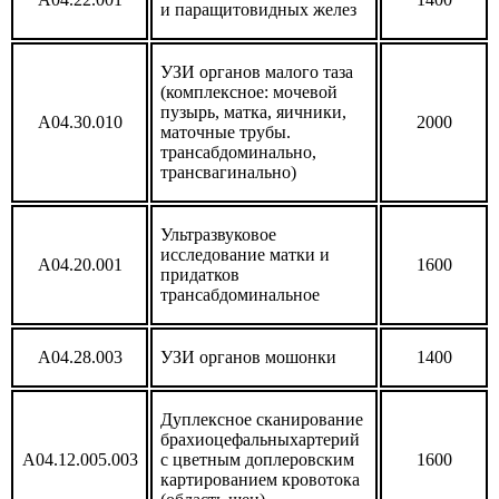
и паращитовидных желез
УЗИ органов малого таза
(комплексное: мочевой
пузырь, матка, яичники,
А04.30.010
2000
маточные трубы.
трансабдоминально,
трансвагинально)
Ультразвуковое
исследование матки и
А04.20.001
1600
придатков
трансабдоминальное
А04.28.003
УЗИ органов мошонки
1400
Дуплексное сканирование
брахиоцефальныхартерий
А04.12.005.003
с цветным доплеровским
1600
картированием кровотока