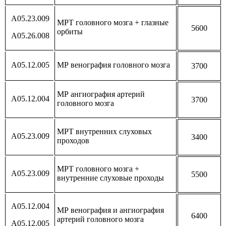
А05.23.009
МРТ головного мозга + глазные
5600
орбиты
А05.26.008
А05.12.005
МР венография головного мозга
3700
МР ангиография артерий
А05.12.004
3700
головного мозга
МРТ внутренних слуховых
А05.23.009
3400
проходов
МРТ головного мозга +
А05.23.009
5500
внутренние слуховые проходы
А05.12.004
МР венография и ангиография
6400
артерий головного мозга
А05.12.005