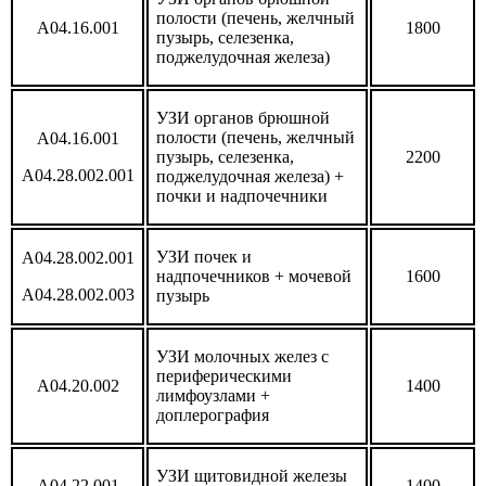
полости (печень, желчный
А04.16.001
1800
пузырь, селезенка,
поджелудочная железа)
УЗИ органов брюшной
полости (печень, желчный
А04.16.001
пузырь, селезенка,
2200
А04.28.002.001
поджелудочная железа) +
почки и надпочечники
УЗИ почек и
А04.28.002.001
надпочечников + мочевой
1600
А04.28.002.003
пузырь
УЗИ молочных желез с
периферическими
А04.20.002
1400
лимфоузлами +
доплерография
УЗИ щитовидной железы
А04.22.001
1400