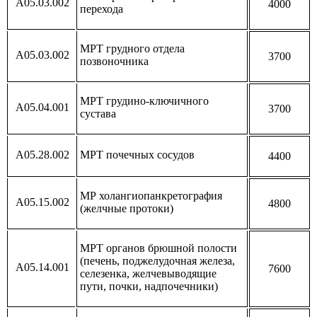
А05.03.002
4000
перехода
МРТ грудного отдела
А05.03.002
3700
позвоночника
МРТ грудино-ключичного
А05.04.001
3700
сустава
А05.28.002
МРТ почечных сосудов
4400
МР холангиопанкретография
А05.15.002
4800
(желчные протоки)
МРТ органов брюшной полости
(печень, поджелудочная железа,
А05.14.001
7600
селезенка, желчевыводящие
пути, почки, надпочечники)