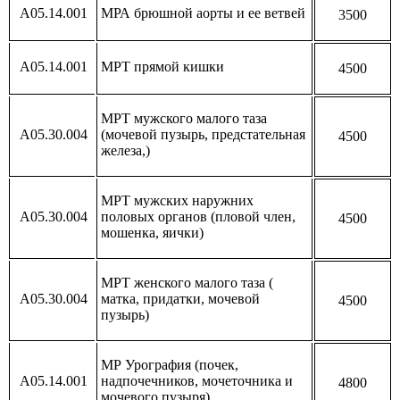
А05.14.001
МРА брюшной аорты и ее ветвей
3500
А05.14.001
МРТ прямой кишки
4500
МРТ мужского малого таза
А05.30.004
(мочевой пузырь, предстательная
4500
железа,)
МРТ мужских наружних
А05.30.004
половых органов (пловой член,
4500
мошенка, яички)
МРТ женского малого таза (
А05.30.004
матка, придатки, мочевой
4500
пузырь)
МР Урография (почек,
А05.14.001
надпочечников, мочеточника и
4800
мочевого пузыря)