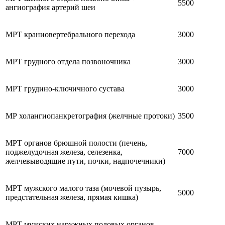
5500
ангиография артерий шеи
МРТ краниовертебрального перехода
3000
МРТ грудного отдела позвоночника
3000
МРТ грудино-ключичного сустава
3000
МР холангиопанкретография (желчные протоки)
3500
МРТ органов брюшной полости (печень,
поджелудочная железа, селезенка,
7000
желчевыводящие пути, почки, надпочечники)
МРТ мужского малого таза (мочевой пузырь,
5000
предстательная железа, прямая кишка)
МРТ мужских наружных половых органов