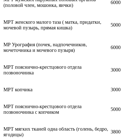
6000
(половой член, мошонка, яички)
МРТ женского малого таза ( матка, придатки,
5000
мочевой пузырь, прямая кишка)
МР Урография (почек, надпочечников,
6000
мочеточника и мочевого пузыря)
МРТ пояснично-крестцового отдела
3000
позвоночника
МРТ копчика
3000
МРТ пояснично-крестцового отдела
5000
позвоночника с копчиком
МРТ мягких тканей одна область (голень, бедро,
3800
ягодицы)